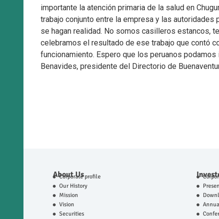
importante la atención primaria de la salud en Chug
trabajo conjunto entre la empresa y las autoridades
se hagan realidad. No somos casilleros estancos, te
celebramos el resultado de ese trabajo que contó c
funcionamiento. Espero que los peruanos podamos in
Benavides, presidente del Directorio de Buenaventur
About Us
Invest
Corporate profile
Corpo
Our History
Presen
Mission
Downl
Vision
Annual
Securities
Confer