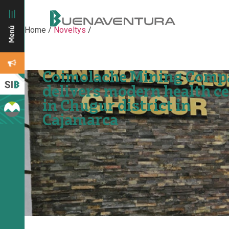
Home
/
Noveltys
/
Coimolache Mining Comp
delivers modern health c
in Chugur district in
Cajamarca