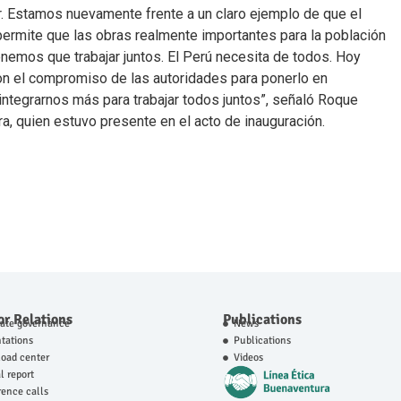
ur. Estamos nuevamente frente a un claro ejemplo de que el
 permite que las obras realmente importantes para la población
nemos que trabajar juntos. El Perú necesita de todos. Hoy
on el compromiso de las autoridades para ponerlo en
tegrarnos más para trabajar todos juntos”, señaló Roque
a, quien estuvo presente en el acto de inauguración.
or Relations
Publications
rate governance
News
tations
Publications
oad center
Videos
 report
ence calls