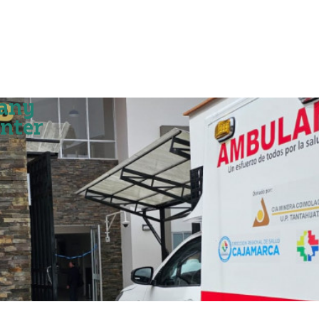
any
enter