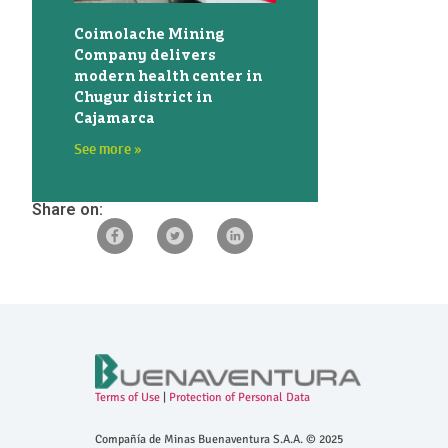
Coimolache Mining
Company delivers
modern health center in
Chugur district in
Cajamarca
See more »
Share on:
Terms of Use
|
Protection of Personal Data
Compañía de Minas Buenaventura S.A.A. © 2025