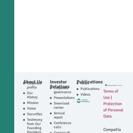
About Us
Investor
Publications
Corporate
News
Relations
profile
Corporate
Publications
Terms of
governance
Our
Videos
History
Use
|
Presentations
Mission
Download
Protection
center
Vision
of Personal
Annual
Securities
Data
report
Testimony
Conference
from Our
calls
Founding
Compañía
President
Contact IR