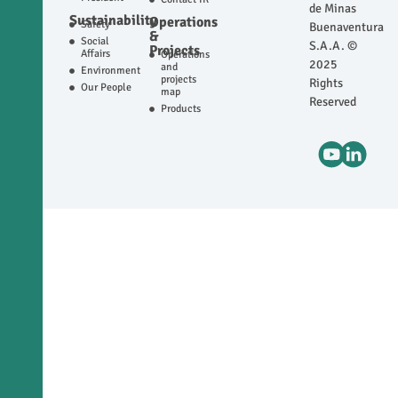
de Minas
Sustainability
Operations
Safety
Buenaventura
&
Social
S.A.A. ©
Projects
Affairs
Operations
2025
and
Environment
projects
Rights
Our People
map
Reserved
Products