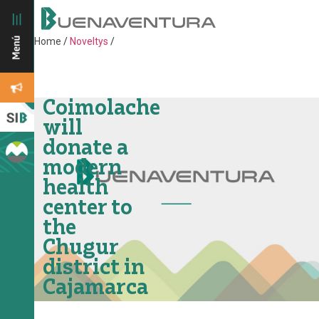
Home
/
Noveltys
/
Coimolache
will
donate a
modern
health
center to
the
Chugur
district in
Cajamarca