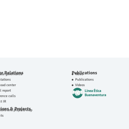
or Relations
Publications
rate governance
News
tations
Publications
oad center
Videos
 report
ence calls
t IR
ions & Projects
ions and projects map
cts