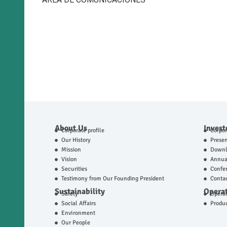
About Us
Invest
Corporate profile
Corpo
Our History
Presen
Mission
Downl
Vision
Annual
Securities
Confer
Testimony from Our Founding President
Contac
Sustainability
Operat
Safety
Operat
Social Affairs
Produ
Environment
Our People