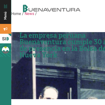
Home
/
News
/
La empresa peruana
Buenaventura cumple 30 
de presencia en la Bolsa d
Nueva York