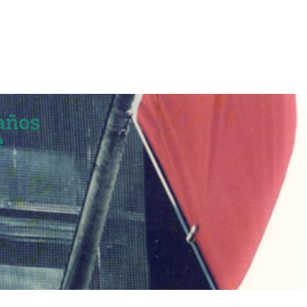
años
e