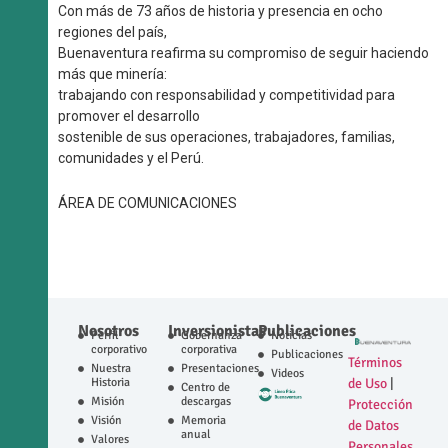
Con más de 73 años de historia y presencia en ocho
regiones del país,
Buenaventura reafirma su compromiso de seguir haciendo
más que minería:
trabajando con responsabilidad y competitividad para
promover el desarrollo
sostenible de sus operaciones, trabajadores, familias,
comunidades y el Perú.
ÁREA DE COMUNICACIONES
Nosotros
Inversionistas
Publicaciones
Perfil
Gobernanza
Noticias
corporativo
corporativa
Publicaciones
Términos
Nuestra
Presentaciones
Videos
Historia
de Uso
|
Centro de
Misión
descargas
Protección
Visión
Memoria
de Datos
anual
Valores
Personales