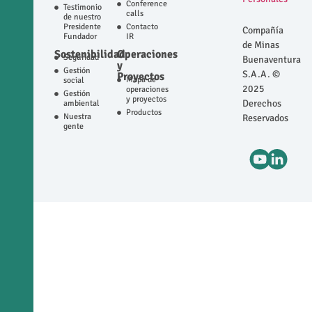
Conference
Testimonio
calls
de nuestro
Presidente
Contacto
Compañía
Fundador
IR
de Minas
Sostenibilidad
Operaciones
Seguridad
Buenaventura
y
Gestión
S.A.A. ©
Proyectos
Mapa de
social
2025
operaciones
Gestión
y proyectos
Derechos
ambiental
Productos
Nuestra
Reservados
gente