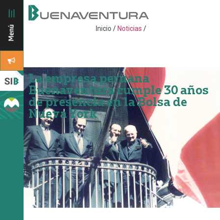
Inicio
/
Noticias
/
La empresa peruana
Buenaventura cumple 30 años
de presencia en la Bolsa de
Nueva York