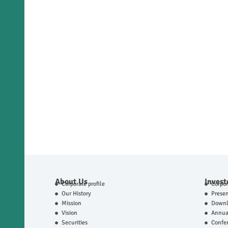
About Us
Invest
Corporate profile
Corpo
Our History
Presen
Mission
Downl
Vision
Annual
Securities
Confer