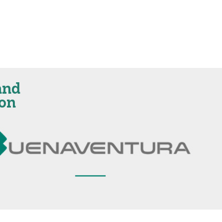
and
ion