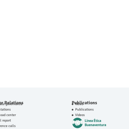
or Relations
Publications
rate governance
News
tations
Publications
oad center
Videos
 report
ence calls