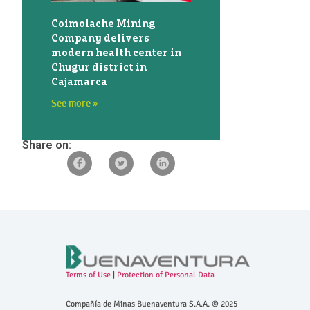
Coimolache Mining
Company delivers
modern health center in
Chugur district in
Cajamarca
See more »
Share on:
Terms of Use
|
Protection of Personal Data
Compañía de Minas Buenaventura S.A.A. © 2025