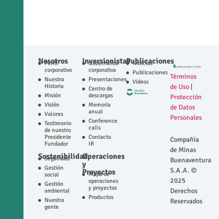
Nosotros
Inversionistas
Publicaciones
Perfil
Gobernanza
Noticias
corporativo
corporativa
Publicaciones
Términos
Nuestra
Presentaciones
Videos
Historia
de Uso
|
Centro de
Misión
descargas
Protección
Visión
Memoria
de Datos
anual
Valores
Personales
Conference
Testimonio
calls
de nuestro
Presidente
Contacto
Compañía
Fundador
IR
de Minas
Sostenibilidad
Operaciones
Seguridad
Buenaventura
y
Gestión
S.A.A. ©
Proyectos
Mapa de
social
2025
operaciones
Gestión
y proyectos
Derechos
ambiental
Productos
Nuestra
Reservados
gente