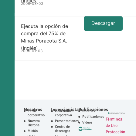
(Inglés)
2006-03-03
Descargar
Ejecuta la opción de
compra del 75% de
Minas Poracota S.A.
(Inglés)
2006-01-03
Nosotros
Inversionistas
Publicaciones
Perfil
Gobernanza
Noticias
corporativo
corporativa
Publicaciones
Términos
Nuestra
Presentaciones
Videos
Historia
de Uso
|
Centro de
Misión
descargas
Protección