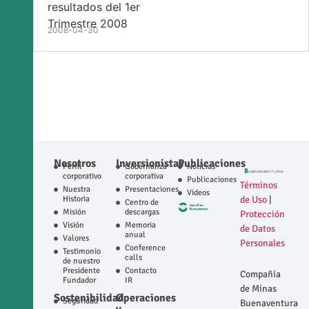
resultados del 1er
Trimestre 2008
2008-04-30
Nosotros
Inversionistas
Publicaciones
Perfil
Gobernanza
Noticias
corporativo
corporativa
Publicaciones
Términos
Nuestra
Presentaciones
Videos
Historia
de Uso
|
Centro de
Misión
descargas
Protección
Visión
Memoria
de Datos
anual
Valores
Personales
Conference
Testimonio
calls
de nuestro
Presidente
Contacto
Compañía
Fundador
IR
de Minas
Sostenibilidad
Operaciones
Seguridad
Buenaventura