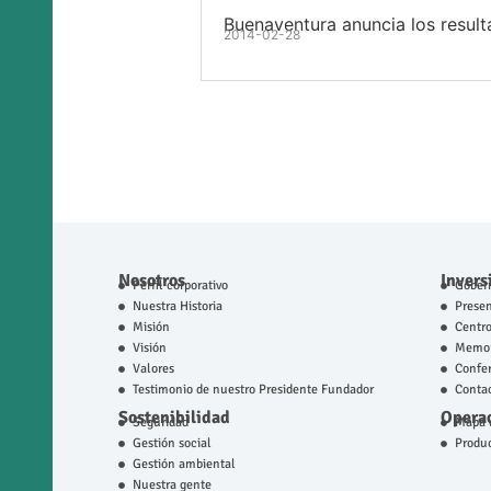
Buenaventura anuncia los result
2014-02-28
Nosotros
Invers
Perfil corporativo
Gobern
Nuestra Historia
Prese
Misión
Centro
Visión
Memor
Valores
Confer
Testimonio de nuestro Presidente Fundador
Contac
Sostenibilidad
Operac
Seguridad
Mapa d
Gestión social
Produ
Gestión ambiental
Nuestra gente