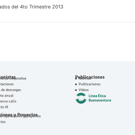
ados del 4to Trimestre 2013
ionistas
Publicaciones
anza corporativa
Noticias
ntaciones
Publicaciones
 de descargas
Videos
ia anual
ence calls
to IR
iones y Proyectos
e operaciones y proyectos
ctos