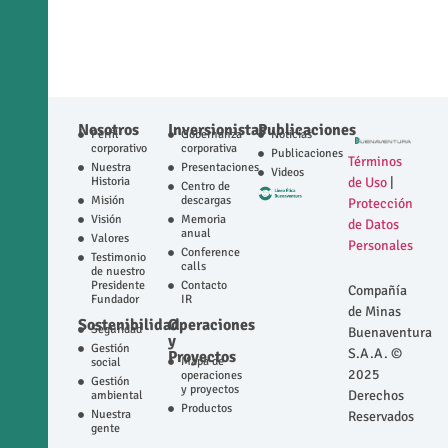
Nosotros
Inversionistas
Publicaciones
Perfil
Gobernanza
Noticias
corporativo
corporativa
Publicaciones
Términos
Nuestra
Presentaciones
Videos
Historia
de Uso
|
Centro de
Misión
descargas
Protección
Visión
Memoria
de Datos
anual
Valores
Personales
Conference
Testimonio
calls
de nuestro
Presidente
Contacto
Compañía
Fundador
IR
de Minas
Sostenibilidad
Operaciones
Seguridad
Buenaventura
y
Gestión
S.A.A. ©
Proyectos
Mapa de
social
2025
operaciones
Gestión
y proyectos
Derechos
ambiental
Productos
Nuestra
Reservados
gente