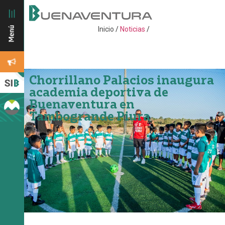
Inicio
/
Noticias
/
Chorrillano Palacios inaugura
academia deportiva de
Buenaventura en
Tambogrande Piura