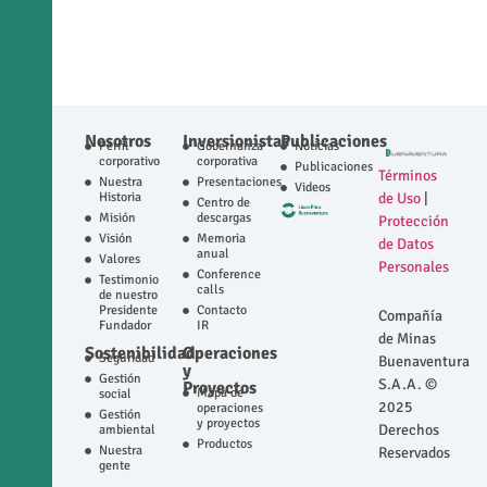
Nosotros
Inversionistas
Publicaciones
Perfil
Gobernanza
Noticias
corporativo
corporativa
Publicaciones
Términos
Nuestra
Presentaciones
Videos
Historia
de Uso
|
Centro de
Misión
descargas
Protección
Visión
Memoria
de Datos
anual
Valores
Personales
Conference
Testimonio
calls
de nuestro
Presidente
Contacto
Compañía
Fundador
IR
de Minas
Sostenibilidad
Operaciones
Seguridad
Buenaventura
y
Gestión
S.A.A. ©
Proyectos
Mapa de
social
2025
operaciones
Gestión
y proyectos
Derechos
ambiental
Productos
Nuestra
Reservados
gente