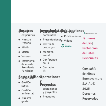
Nosotros
Inversionistas
Publicaciones
Perfil
Gobernanza
Noticias
corporativo
corporativa
Publicaciones
Términos
Nuestra
Presentaciones
Videos
Historia
de Uso
|
Centro de
Misión
descargas
Protección
Visión
Memoria
de Datos
anual
Valores
Personales
Conference
Testimonio
calls
de nuestro
Presidente
Contacto
Compañía
Fundador
IR
de Minas
Sostenibilidad
Operaciones
Seguridad
Buenaventura
y
Gestión
S.A.A. ©
Proyectos
Mapa de
social
2025
operaciones
Gestión
y proyectos
Derechos
ambiental
Productos
Nuestra
Reservados
gente