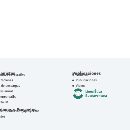
ionistas
Publicaciones
anza corporativa
Noticias
ntaciones
Publicaciones
 de descargas
Videos
ia anual
ence calls
to IR
iones y Proyectos
e operaciones y proyectos
ctos