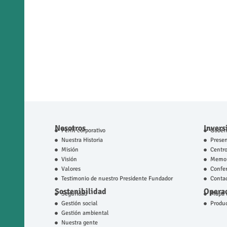
Nosotros
Invers
Perfil corporativo
Gobern
Nuestra Historia
Prese
Misión
Centro
Visión
Memor
Valores
Confer
Testimonio de nuestro Presidente Fundador
Contac
Sostenibilidad
Operac
Seguridad
Mapa d
Gestión social
Produ
Gestión ambiental
Nuestra gente