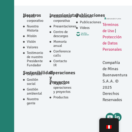
Nosotros
Inversionistas
Publicaciones
Perfil
Gobernanza
Noticias
corporativo
corporativa
Publicaciones
Términos
Nuestra
Presentaciones
Videos
Historia
de Uso
|
Centro de
Misión
descargas
Protección
Visión
Memoria
de Datos
anual
Valores
Personales
Conference
Testimonio
calls
de nuestro
Presidente
Contacto
Compañía
Fundador
IR
de Minas
Sostenibilidad
Operaciones
Seguridad
Buenaventura
y
Gestión
S.A.A. ©
Proyectos
Mapa de
social
2025
operaciones
Gestión
y proyectos
Derechos
ambiental
Productos
Nuestra
Reservados
gente