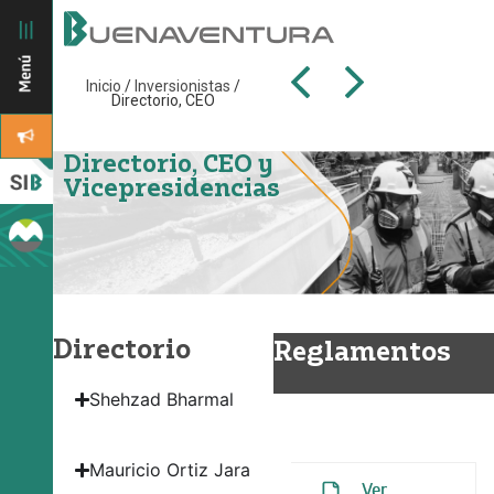
Inicio
/
Inversionistas
/
Directorio, CEO
Directorio, CEO y
Vicepresidencias
Directorio
Reglamentos
Shehzad Bharmal
Reglamento del
Directorio
Mauricio Ortiz Jara
Ver