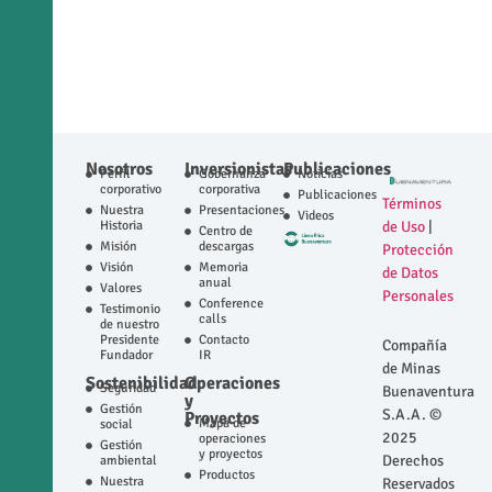
Nosotros
Inversionistas
Publicaciones
Perfil
Gobernanza
Noticias
corporativo
corporativa
Publicaciones
Términos
Nuestra
Presentaciones
Videos
Historia
de Uso
|
Centro de
Misión
descargas
Protección
Visión
Memoria
de Datos
anual
Valores
Personales
Conference
Testimonio
calls
de nuestro
Presidente
Contacto
Compañía
Fundador
IR
de Minas
Sostenibilidad
Operaciones
Seguridad
Buenaventura
y
Gestión
S.A.A. ©
Proyectos
Mapa de
social
2025
operaciones
Gestión
y proyectos
Derechos
ambiental
Productos
Nuestra
Reservados