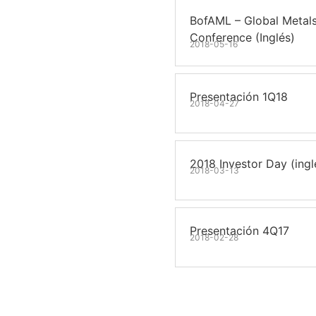
BofAML – Global Metals
Conference (Inglés)
2018-05-16
Presentación 1Q18
2018-04-27
2018 Investor Day (ingl
2018-03-13
Presentación 4Q17
2018-02-28