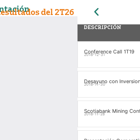
ntación
Resultados del 2T26
DESCRIPCIÓN
Conference Call 1T19
2018-12-31
Desayuno con Inversion
2018-11-30
Scotiabank Mining Con
2018-11-28