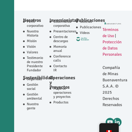
Nosotros
Inversionistas
Publicaciones
Perfil
Gobernanza
Noticias
corporativo
corporativa
Publicaciones
Términos
Nuestra
Presentaciones
Videos
Historia
de Uso
|
Centro de
Misión
descargas
Protección
Visión
Memoria
de Datos
anual
Valores
Personales
Conference
Testimonio
calls
de nuestro
Presidente
Contacto
Compañía
Fundador
IR
de Minas
Sostenibilidad
Operaciones
Seguridad
Buenaventura
y
Gestión
S.A.A. ©
Proyectos
Mapa de
social
2025
operaciones
Gestión
y proyectos
Derechos
ambiental
Productos
Nuestra
Reservados
gente