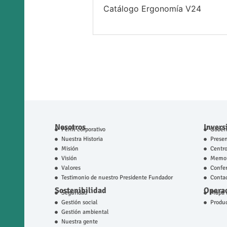
Catálogo Ergonomía V24
Nosotros
Invers
Perfil corporativo
Gobern
Nuestra Historia
Prese
Misión
Centro
Visión
Memor
Valores
Confer
Testimonio de nuestro Presidente Fundador
Contac
Sostenibilidad
Operac
Seguridad
Mapa d
Gestión social
Produ
Gestión ambiental
Nuestra gente