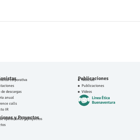
ionistas
Publicaciones
anza corporativa
Noticias
ntaciones
Publicaciones
 de descargas
Videos
ia anual
ence calls
to IR
iones y Proyectos
e operaciones y proyectos
ctos