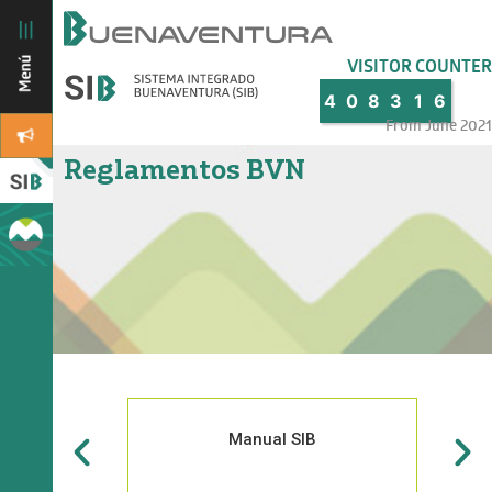
VISITOR COUNTER
4
0
8
3
1
6
From June 2021
Reglamentos BVN
Manual SIB