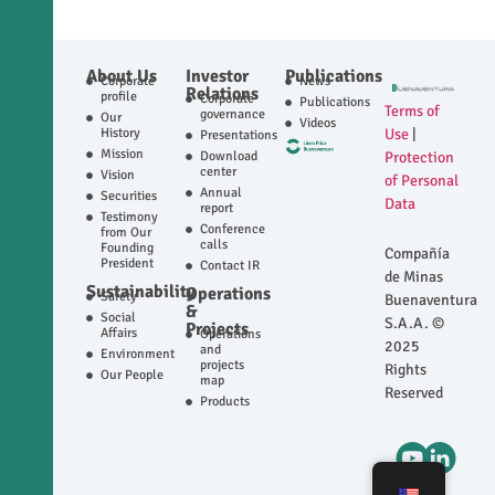
About Us
Investor
Publications
Corporate
News
Relations
profile
Corporate
Publications
Terms of
governance
Our
Videos
History
Use
|
Presentations
Mission
Download
Protection
center
Vision
of Personal
Annual
Securities
Data
report
Testimony
Conference
from Our
calls
Founding
Compañía
President
Contact IR
de Minas
Sustainability
Operations
Safety
Buenaventura
&
Social
S.A.A. ©
Projects
Affairs
Operations
2025
and
Environment
projects
Rights
Our People
map
Reserved
Products