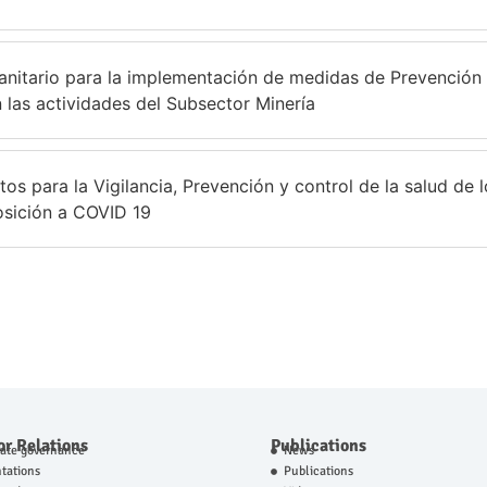
itario para la implementación de medidas de Prevención
 las actividades del Subsector Minería
para la Vigilancia, Prevención y control de la salud de l
osición a COVID 19
or Relations
Publications
rate governance
News
tations
Publications