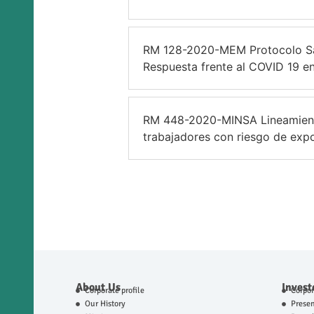
RM 128-2020-MEM Protocolo San
Respuesta frente al COVID 19 en
RM 448-2020-MINSA Lineamientos 
trabajadores con riesgo de exp
About Us
Invest
Corporate profile
Corpo
Our History
Presen