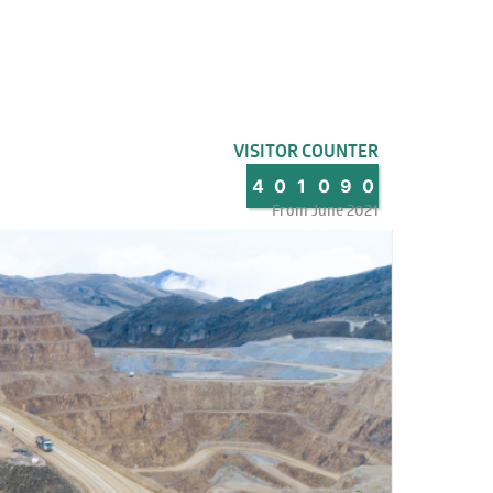
VISITOR COUNTER
4
0
1
0
9
0
From June 2021