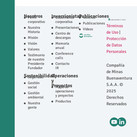
Nosotros
Inversionistas
Publicaciones
Perfil
Gobernanza
Noticias
corporativo
corporativa
Publicaciones
Términos
Nuestra
Presentaciones
Videos
Historia
de Uso
|
Centro de
Misión
descargas
Protección
Visión
Memoria
de Datos
anual
Valores
Personales
Conference
Testimonio
calls
de nuestro
Presidente
Contacto
Compañía
Fundador
IR
de Minas
Sostenibilidad
Operaciones
Seguridad
Buenaventura
y
Gestión
S.A.A. ©
Proyectos
Mapa de
social
2025
operaciones
Gestión
y proyectos
Derechos
ambiental
Productos
Nuestra
Reservados
gente